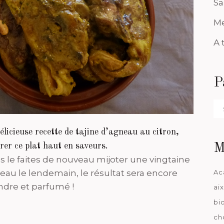
Sa
Me
A 
P
Pa
da
élicieuse recette de tajine d’agneau au citron,
rer ce plat haut en saveurs.
M
ous le faites de nouveau mijoter une vingtaine
l’eau le lendemain, le résultat sera encore
Ac
endre et parfumé !
ai
bi
ch