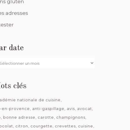
ns gluten
s adresses
tester
ar date
r
te
ots clés
adémie nationale de cuisine
x-en-provence
anti-gaspillage
avis
avocat
o
bonne adresse
carotte
champignons
ocolat
citron
courgette
crevettes
cuisine