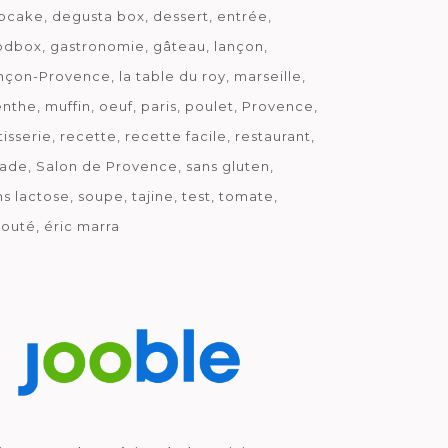
pcake
degusta box
dessert
entrée
odbox
gastronomie
gâteau
lançon
nçon-Provence
la table du roy
marseille
nthe
muffin
oeuf
paris
poulet
Provence
tisserie
recette
recette facile
restaurant
lade
Salon de Provence
sans gluten
ns lactose
soupe
tajine
test
tomate
louté
éric marra