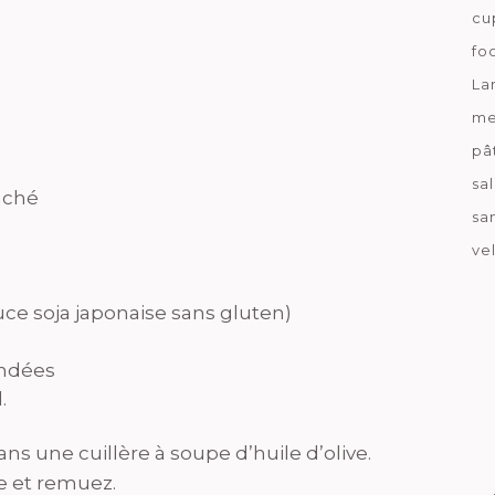
cu
fo
La
me
pâ
sa
haché
sa
ve
auce soja japonaise sans gluten)
ondées
.
ns une cuillère à soupe d’huile d’olive.
 et remuez.