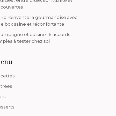
urdes : entre pluie, spiritualité et
couvertes
Ro réinvente la gourmandise avec
e box saine et réconfortante
ampagne et cuisine : 6 accords
mples à tester chez soi
enu
cettes
trées
ats
sserts