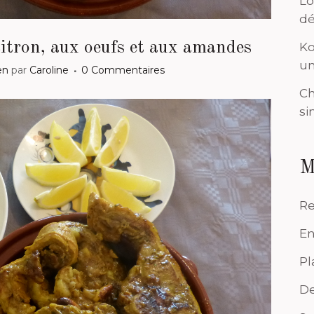
Lo
dé
itron, aux oeufs et aux amandes
Ko
un
en
par
Caroline
0 Commentaires
Ch
si
M
Re
En
Pl
De