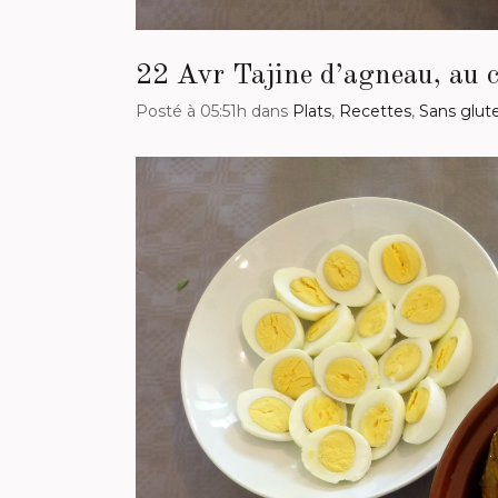
22 Avr
Tajine d’agneau, au c
Posté à 05:51h
dans
Plats
,
Recettes
,
Sans glut