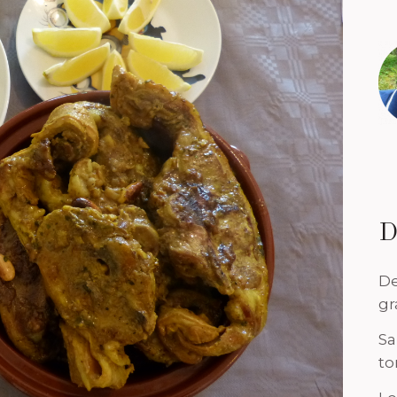
D
De
gr
Sa
to