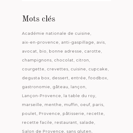
date
Mots clés
Académie nationale de cuisine
aix-en-provence
anti-gaspillage
avis
avocat
bio
bonne adresse
carotte
champignons
chocolat
citron
courgette
crevettes
cuisine
cupcake
degusta box
dessert
entrée
foodbox
gastronomie
gâteau
lançon
Lançon-Provence
la table du roy
marseille
menthe
muffin
oeuf
paris
poulet
Provence
pâtisserie
recette
recette facile
restaurant
salade
Salon de Provence
sans gluten