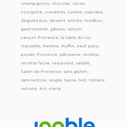
champignons
chocolat
citron
courgette
crevettes
cuisine
cupcake
degusta box
dessert
entrée
foodbox
gastronomie
gâteau
lançon
Lançon-Provence
la table du roy
marseille
menthe
muffin
oeuf
paris
poulet
Provence
pâtisserie
recette
recette facile
restaurant
salade
Salon de Provence
sans gluten
sans lactose
soupe
tajine
test
tomate
velouté
éric marra