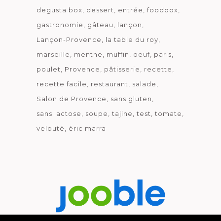
degusta box
dessert
entrée
foodbox
gastronomie
gâteau
lançon
Lançon-Provence
la table du roy
marseille
menthe
muffin
oeuf
paris
poulet
Provence
pâtisserie
recette
recette facile
restaurant
salade
Salon de Provence
sans gluten
sans lactose
soupe
tajine
test
tomate
velouté
éric marra