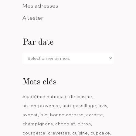
Mes adresses
A tester
Par date
Par
date
Mots clés
Académie nationale de cuisine
aix-en-provence
anti-gaspillage
avis
avocat
bio
bonne adresse
carotte
champignons
chocolat
citron
courgette
crevettes
cuisine
cupcake