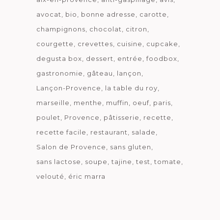
avocat
bio
bonne adresse
carotte
champignons
chocolat
citron
courgette
crevettes
cuisine
cupcake
degusta box
dessert
entrée
foodbox
gastronomie
gâteau
lançon
Lançon-Provence
la table du roy
marseille
menthe
muffin
oeuf
paris
poulet
Provence
pâtisserie
recette
recette facile
restaurant
salade
Salon de Provence
sans gluten
sans lactose
soupe
tajine
test
tomate
velouté
éric marra