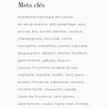
Mots clés
Académie nationale de cuisine
aix-en-provence
anti-gaspillage
avis
avocat
bio
bonne adresse
carotte
champignons
chocolat
citron
courgette
crevettes
cuisine
cupcake
degusta box
dessert
entrée
foodbox
gastronomie
gâteau
lançon
Lançon-Provence
la table du roy
marseille
menthe
muffin
oeuf
paris
poulet
Provence
pâtisserie
recette
recette facile
restaurant
salade
Salon de Provence
sans gluten
sans lactose
soupe
tajine
test
tomate