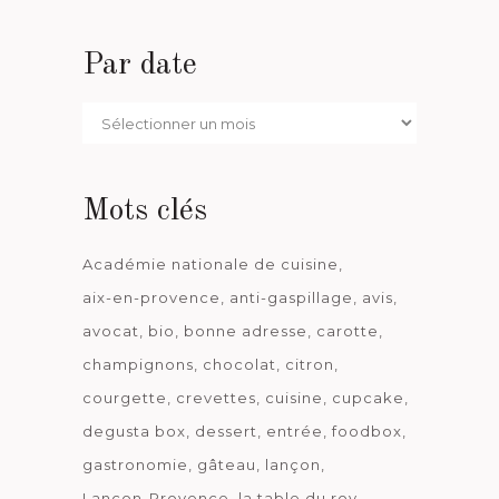
Par date
Par
date
Mots clés
Académie nationale de cuisine
aix-en-provence
anti-gaspillage
avis
avocat
bio
bonne adresse
carotte
champignons
chocolat
citron
courgette
crevettes
cuisine
cupcake
degusta box
dessert
entrée
foodbox
gastronomie
gâteau
lançon
Lançon-Provence
la table du roy