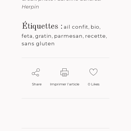
Herpin
Étiquettes :
aïl confit
,
bio
,
feta
,
gratin
,
parmesan
,
recette
,
sans gluten
Share
Imprimer l’article
0
Likes