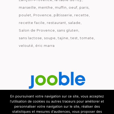
marseille
menthe
muffin
oeuf
paris
poulet
Provence
pâtisserie
recette
recette facile
restaurant
salade
Salon de Provence
sans gluten
sans lactose
soupe
tajine
test
tomate
velouté
éric marra
En poursuivant votre navigation sur ce site, vous acceptez
l'utilisation de cookies ou autres traceurs pour améliorer et
Découvrez le métier de la cuisine.
personnaliser votre navigation sur le site, réaliser des
statistiques et mesures d'audiences, vous proposer des