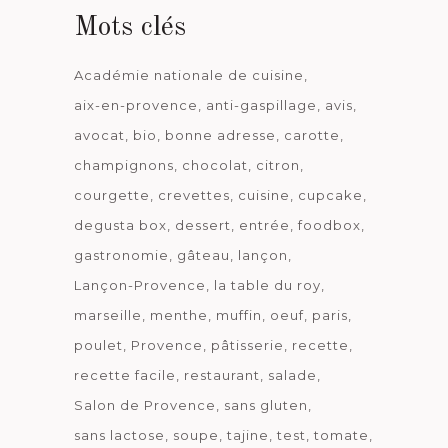
Mots clés
Académie nationale de cuisine
aix-en-provence
anti-gaspillage
avis
avocat
bio
bonne adresse
carotte
champignons
chocolat
citron
courgette
crevettes
cuisine
cupcake
degusta box
dessert
entrée
foodbox
gastronomie
gâteau
lançon
Lançon-Provence
la table du roy
marseille
menthe
muffin
oeuf
paris
poulet
Provence
pâtisserie
recette
recette facile
restaurant
salade
Salon de Provence
sans gluten
sans lactose
soupe
tajine
test
tomate