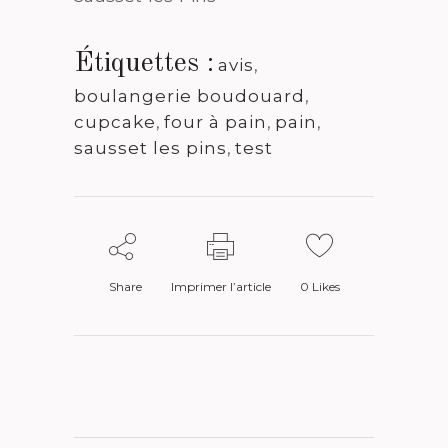
Étiquettes :
avis
,
boulangerie boudouard
,
cupcake
,
four à pain
,
pain
,
sausset les pins
,
test
Share
Imprimer l’article
0
Likes