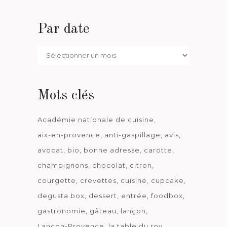
Par date
Par
date
Mots clés
Académie nationale de cuisine
aix-en-provence
anti-gaspillage
avis
avocat
bio
bonne adresse
carotte
champignons
chocolat
citron
courgette
crevettes
cuisine
cupcake
degusta box
dessert
entrée
foodbox
gastronomie
gâteau
lançon
Lançon-Provence
la table du roy