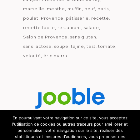
marseille
menthe
muffin
oeuf
paris
poulet
Provence
pâtisserie
recette
recette facile
restaurant
salade
Salon de Provence
sans gluten
sans lactose
soupe
tajine
test
tomate
velouté
éric marra
En poursuivant votre navigation sur ce site, vous acceptez
l'utilisation de cookies ou autres traceurs pour améliorer et
Découvrez le métier de la cuisine.
personnaliser votre navigation sur le site, réaliser des
statistiques et mesures d'audiences, vous proposer des