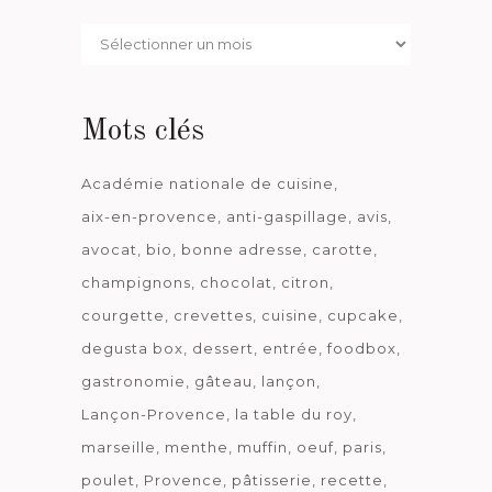
Par
date
Mots clés
Académie nationale de cuisine
aix-en-provence
anti-gaspillage
avis
avocat
bio
bonne adresse
carotte
champignons
chocolat
citron
courgette
crevettes
cuisine
cupcake
degusta box
dessert
entrée
foodbox
gastronomie
gâteau
lançon
Lançon-Provence
la table du roy
marseille
menthe
muffin
oeuf
paris
poulet
Provence
pâtisserie
recette