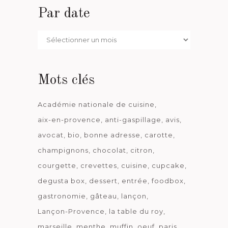
Par date
Par
date
Mots clés
Académie nationale de cuisine
aix-en-provence
anti-gaspillage
avis
avocat
bio
bonne adresse
carotte
champignons
chocolat
citron
courgette
crevettes
cuisine
cupcake
degusta box
dessert
entrée
foodbox
gastronomie
gâteau
lançon
Lançon-Provence
la table du roy
marseille
menthe
muffin
oeuf
paris