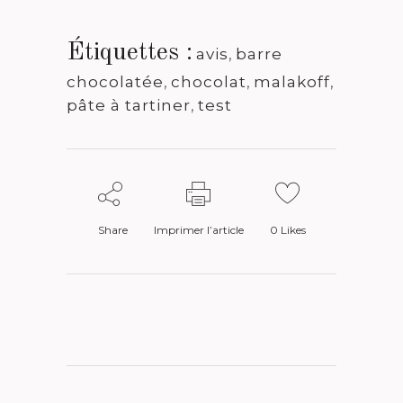
Étiquettes :
avis
,
barre
chocolatée
,
chocolat
,
malakoff
,
pâte à tartiner
,
test
Share
Imprimer l’article
0
Likes