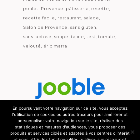
poulet
Provence
pâtisserie
recette
recette facile
restaurant
salade
Salon de Provence
sans gluten
sans lactose
soupe
tajine
test
tomate
velouté
éric marra
En poursuivant votre navigation sur ce site, vous acceptez
l'utilisation de cookies ou autres traceurs pour améliorer et
Découvrez le métier de la cuisine.
personnaliser votre navigation sur le site, réaliser des
statistiques et mesures d'audiences, vous proposer des
produits et services ciblés et adaptés à vos centres d'intérêt
et vous offrir des fonctionnalités relatives aux réseaux et