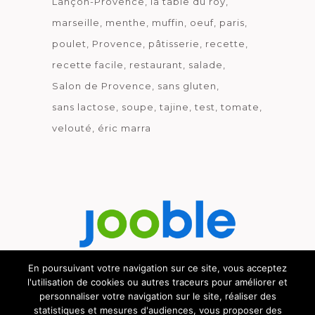
Lançon-Provence
la table du roy
marseille
menthe
muffin
oeuf
paris
poulet
Provence
pâtisserie
recette
recette facile
restaurant
salade
Salon de Provence
sans gluten
sans lactose
soupe
tajine
test
tomate
velouté
éric marra
En poursuivant votre navigation sur ce site, vous acceptez
l'utilisation de cookies ou autres traceurs pour améliorer et
Découvrez le métier de la cuisine.
personnaliser votre navigation sur le site, réaliser des
statistiques et mesures d'audiences, vous proposer des