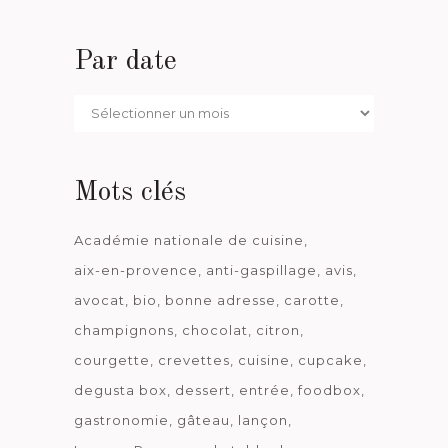
Par date
Par
date
Mots clés
Académie nationale de cuisine
aix-en-provence
anti-gaspillage
avis
avocat
bio
bonne adresse
carotte
champignons
chocolat
citron
courgette
crevettes
cuisine
cupcake
degusta box
dessert
entrée
foodbox
gastronomie
gâteau
lançon