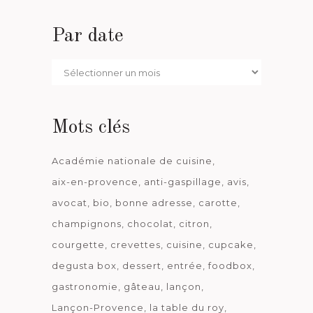
Par date
Par
date
Mots clés
Académie nationale de cuisine
aix-en-provence
anti-gaspillage
avis
avocat
bio
bonne adresse
carotte
champignons
chocolat
citron
courgette
crevettes
cuisine
cupcake
degusta box
dessert
entrée
foodbox
gastronomie
gâteau
lançon
Lançon-Provence
la table du roy