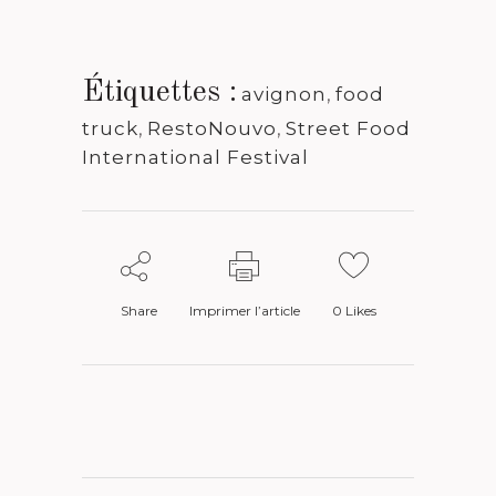
Étiquettes :
avignon
,
food
truck
,
RestoNouvo
,
Street Food
International Festival
Share
Imprimer l’article
0
Likes