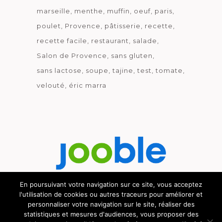
marseille
menthe
muffin
oeuf
paris
poulet
Provence
pâtisserie
recette
recette facile
restaurant
salade
Salon de Provence
sans gluten
sans lactose
soupe
tajine
test
tomate
velouté
éric marra
En poursuivant votre navigation sur ce site, vous acceptez
l'utilisation de cookies ou autres traceurs pour améliorer et
Découvrez le métier de la cuisine.
personnaliser votre navigation sur le site, réaliser des
statistiques et mesures d'audiences, vous proposer des