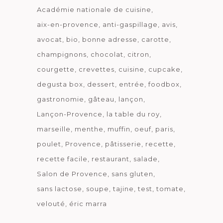
Académie nationale de cuisine
aix-en-provence
anti-gaspillage
avis
avocat
bio
bonne adresse
carotte
champignons
chocolat
citron
courgette
crevettes
cuisine
cupcake
degusta box
dessert
entrée
foodbox
gastronomie
gâteau
lançon
Lançon-Provence
la table du roy
marseille
menthe
muffin
oeuf
paris
poulet
Provence
pâtisserie
recette
recette facile
restaurant
salade
Salon de Provence
sans gluten
sans lactose
soupe
tajine
test
tomate
velouté
éric marra