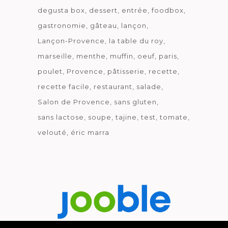
degusta box
dessert
entrée
foodbox
gastronomie
gâteau
lançon
Lançon-Provence
la table du roy
marseille
menthe
muffin
oeuf
paris
poulet
Provence
pâtisserie
recette
recette facile
restaurant
salade
Salon de Provence
sans gluten
sans lactose
soupe
tajine
test
tomate
velouté
éric marra