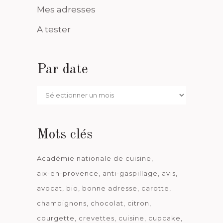
Mes adresses
A tester
Par date
Par
date
Mots clés
Académie nationale de cuisine
aix-en-provence
anti-gaspillage
avis
avocat
bio
bonne adresse
carotte
champignons
chocolat
citron
courgette
crevettes
cuisine
cupcake