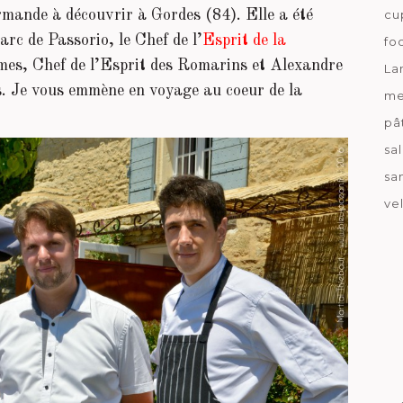
mande à découvrir à Gordes (84). Elle a été
cu
rc de Passorio, le Chef de l’
Esprit de la
fo
mes, Chef de l’Esprit des Romarins et Alexandre
La
. Je vous emmène en voyage au coeur de la
me
pâ
sa
sa
ve