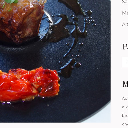
Sa
Me
A 
P
Pa
da
M
Ac
ai
bi
ch