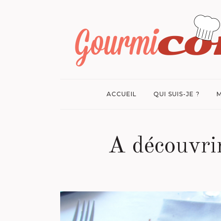
ACCUEIL
QUI SUIS-JE ?
M
A découvrir