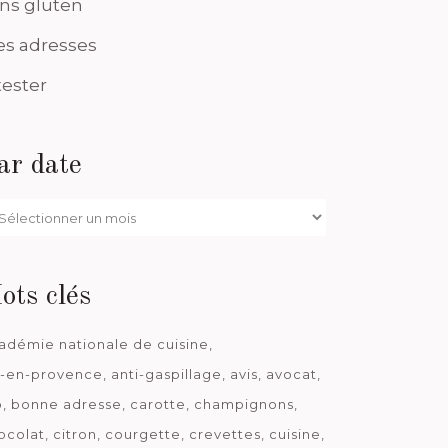
ns gluten
s adresses
tester
ar date
r
te
ots clés
adémie nationale de cuisine
x-en-provence
anti-gaspillage
avis
avocat
o
bonne adresse
carotte
champignons
ocolat
citron
courgette
crevettes
cuisine