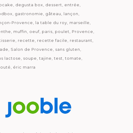
pcake
degusta box
dessert
entrée
odbox
gastronomie
gâteau
lançon
nçon-Provence
la table du roy
marseille
nthe
muffin
oeuf
paris
poulet
Provence
tisserie
recette
recette facile
restaurant
lade
Salon de Provence
sans gluten
ns lactose
soupe
tajine
test
tomate
louté
éric marra