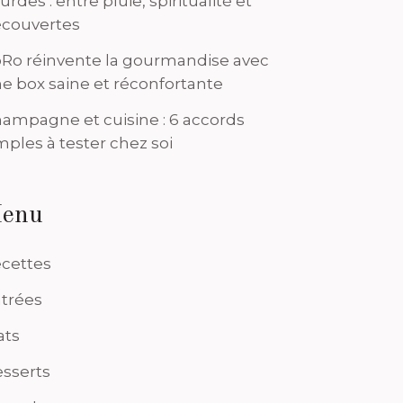
urdes : entre pluie, spiritualité et
couvertes
Ro réinvente la gourmandise avec
e box saine et réconfortante
ampagne et cuisine : 6 accords
mples à tester chez soi
enu
cettes
trées
ats
sserts