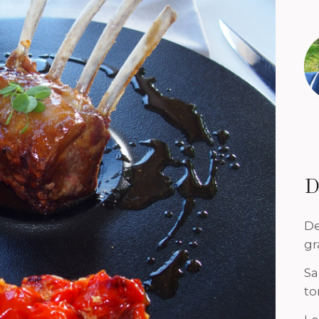
D
De
gr
Sa
to