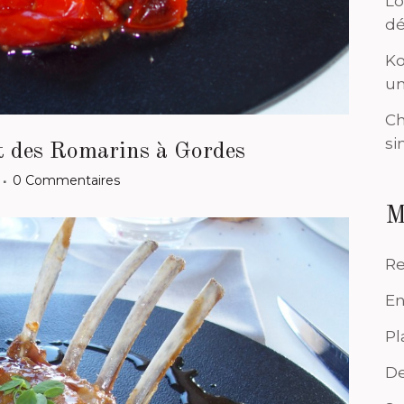
Lo
dé
Ko
un
Ch
si
it des Romarins à Gordes
0 Commentaires
M
Re
En
Pl
De