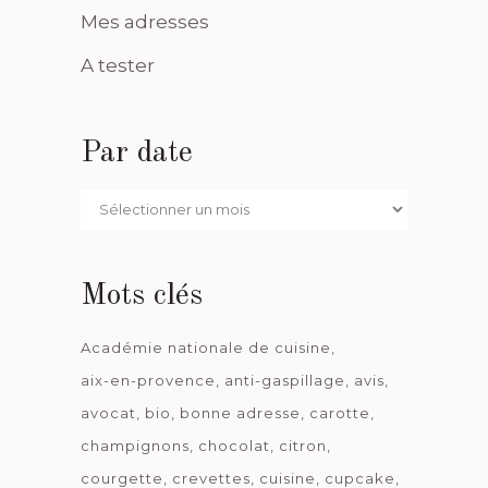
Mes adresses
A tester
Par date
Par
date
Mots clés
Académie nationale de cuisine
aix-en-provence
anti-gaspillage
avis
avocat
bio
bonne adresse
carotte
champignons
chocolat
citron
courgette
crevettes
cuisine
cupcake