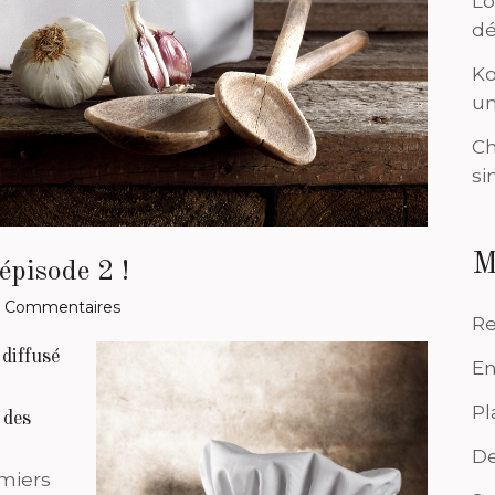
Lo
dé
Ko
un
Ch
si
M
épisode 2 !
 Commentaires
Re
diffusé
En
Pl
 des
De
emiers