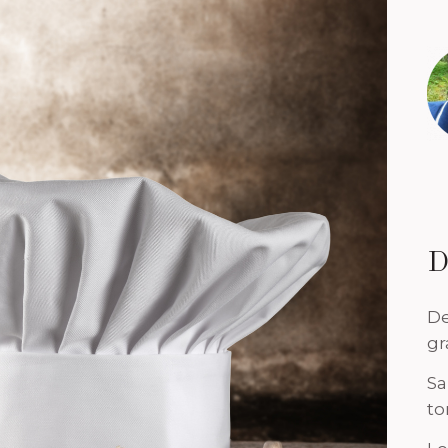
D
De
gr
Sa
to