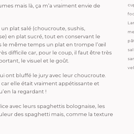
cu
umes mais là, ça m’a vraiment envie de
fo
La
 un plat salé (choucroute, sushis,
me
e) en plat sucré, tout en conservant le
pâ
ans le même temps un plat en trompe l’œil
sa
s difficile car, pour le coup, il faut être très
sa
rtant, le visuel et le goût.
ve
i ont bluffé le jury avec leur choucroute.
e car elle était vraiment appétissante et
qu’en la regardant !
ice avec leurs spaghettis bolognaise, les
ouleur des spaghetti mais, comme la texture