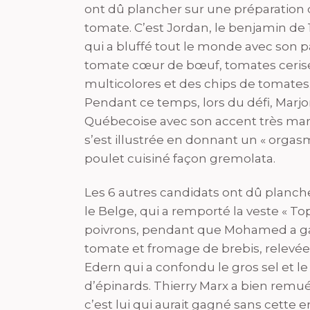
ont dû plancher sur une préparation
tomate. C’est Jordan, le benjamin de 
qui a bluffé tout le monde avec son 
tomate cœur de bœuf, tomates ceris
multicolores et des chips de tomates
Pendant ce temps, lors du défi, Marjor
Québecoise avec son accent très ma
s’est illustrée en donnant un « orgas
poulet cuisiné façon gremolata.
Les 6 autres candidats ont dû planche
le Belge, qui a remporté la veste « To
poivrons, pendant que Mohamed a gag
tomate et fromage de brebis, relevée a
Edern qui a confondu le gros sel et l
d’épinards. Thierry Marx a bien remué
c’est lui qui aurait gagné sans cette e