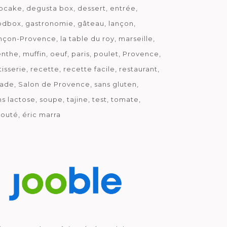
pcake
degusta box
dessert
entrée
odbox
gastronomie
gâteau
lançon
nçon-Provence
la table du roy
marseille
nthe
muffin
oeuf
paris
poulet
Provence
tisserie
recette
recette facile
restaurant
lade
Salon de Provence
sans gluten
ns lactose
soupe
tajine
test
tomate
louté
éric marra