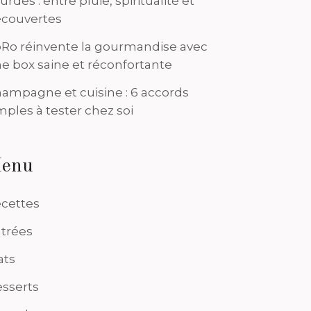
urdes : entre pluie, spiritualité et
couvertes
Ro réinvente la gourmandise avec
e box saine et réconfortante
ampagne et cuisine : 6 accords
mples à tester chez soi
enu
cettes
trées
ats
sserts