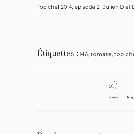
Top chef 2014, épisode 2 : Julien D et
Étiquettes :
M6
,
tomate
,
top ch
Share
Impr