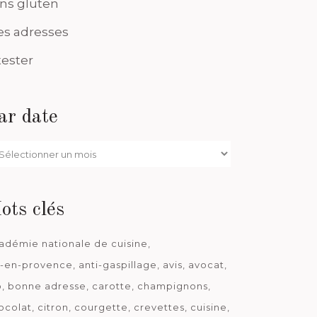
ns gluten
s adresses
tester
ar date
r
te
ots clés
adémie nationale de cuisine
x-en-provence
anti-gaspillage
avis
avocat
o
bonne adresse
carotte
champignons
ocolat
citron
courgette
crevettes
cuisine