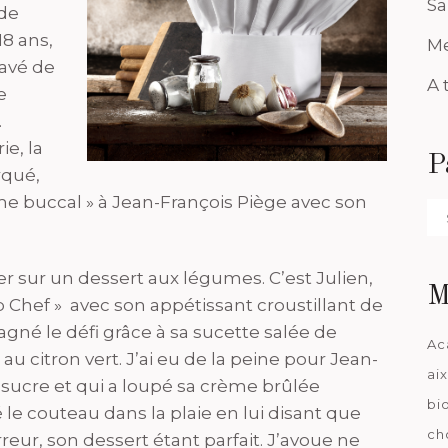
Sa
 de
18 ans,
Me
pavé de
A 
e
.
ie, la
P
rqué,
me buccal » à Jean-François Piège avec son
Pa
da
r sur un dessert aux légumes. C’est Julien,
M
p Chef » avec son appétissant croustillant de
né le défi grâce à sa sucette salée de
Ac
u citron vert. J’ai eu de la peine pour Jean-
ai
e sucre et qui a loupé sa crème brûlée
bi
 le couteau dans la plaie en lui disant que
ch
rreur, son dessert étant parfait. J’avoue ne