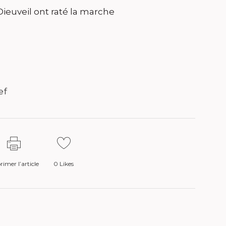
 Dieuveil ont raté la marche
ef
imer l’article
0
Likes