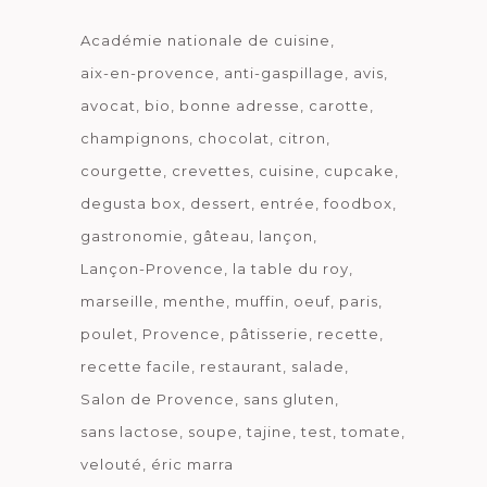
Académie nationale de cuisine
aix-en-provence
anti-gaspillage
avis
avocat
bio
bonne adresse
carotte
champignons
chocolat
citron
courgette
crevettes
cuisine
cupcake
degusta box
dessert
entrée
foodbox
gastronomie
gâteau
lançon
Lançon-Provence
la table du roy
marseille
menthe
muffin
oeuf
paris
poulet
Provence
pâtisserie
recette
recette facile
restaurant
salade
Salon de Provence
sans gluten
sans lactose
soupe
tajine
test
tomate
velouté
éric marra