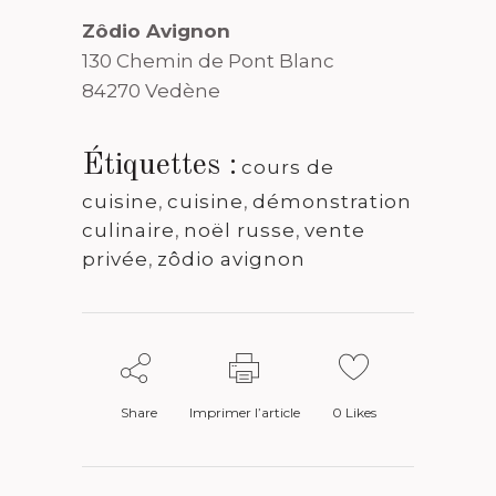
Zôdio Avignon
130 Chemin de Pont Blanc
84270 Vedène
Étiquettes :
cours de
cuisine
,
cuisine
,
démonstration
culinaire
,
noël russe
,
vente
privée
,
zôdio avignon
Share
Imprimer l’article
0
Likes