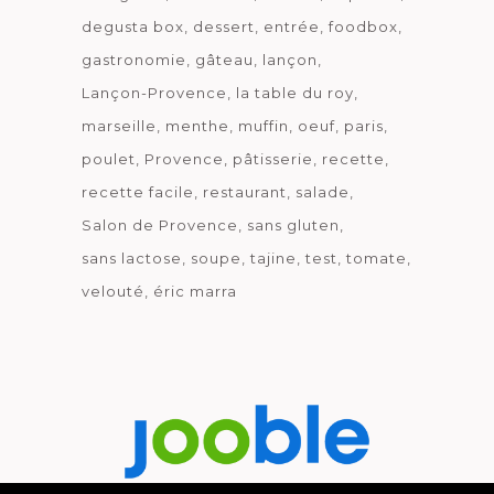
degusta box
dessert
entrée
foodbox
gastronomie
gâteau
lançon
Lançon-Provence
la table du roy
marseille
menthe
muffin
oeuf
paris
poulet
Provence
pâtisserie
recette
recette facile
restaurant
salade
Salon de Provence
sans gluten
sans lactose
soupe
tajine
test
tomate
velouté
éric marra