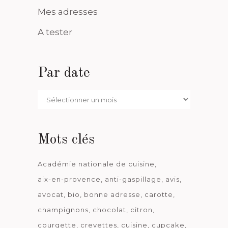
Mes adresses
A tester
Par date
Par
date
Mots clés
Académie nationale de cuisine
aix-en-provence
anti-gaspillage
avis
avocat
bio
bonne adresse
carotte
champignons
chocolat
citron
courgette
crevettes
cuisine
cupcake