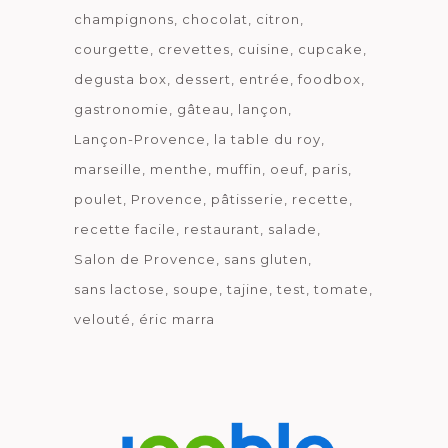
champignons
chocolat
citron
courgette
crevettes
cuisine
cupcake
degusta box
dessert
entrée
foodbox
gastronomie
gâteau
lançon
Lançon-Provence
la table du roy
marseille
menthe
muffin
oeuf
paris
poulet
Provence
pâtisserie
recette
recette facile
restaurant
salade
Salon de Provence
sans gluten
sans lactose
soupe
tajine
test
tomate
velouté
éric marra