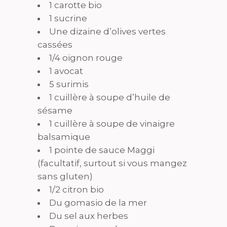
1 carotte bio
1 sucrine
Une dizaine d’olives vertes
cassées
1/4 oignon rouge
1 avocat
5 surimis
1 cuillère à soupe d’huile de
sésame
1 cuillère à soupe de vinaigre
balsamique
1 pointe de sauce Maggi
(facultatif, surtout si vous mangez
sans gluten)
1/2 citron bio
Du gomasio de la mer
Du sel aux herbes