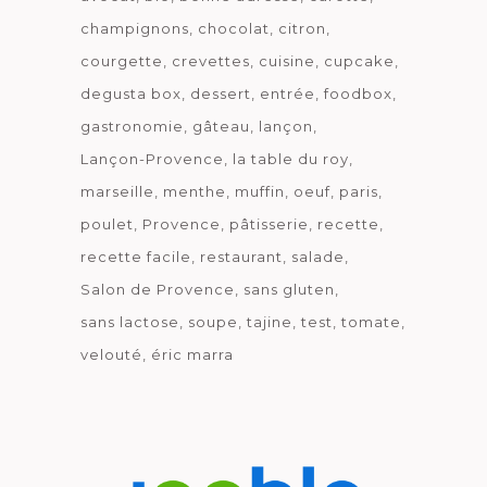
champignons
chocolat
citron
courgette
crevettes
cuisine
cupcake
degusta box
dessert
entrée
foodbox
gastronomie
gâteau
lançon
Lançon-Provence
la table du roy
marseille
menthe
muffin
oeuf
paris
poulet
Provence
pâtisserie
recette
recette facile
restaurant
salade
Salon de Provence
sans gluten
sans lactose
soupe
tajine
test
tomate
velouté
éric marra