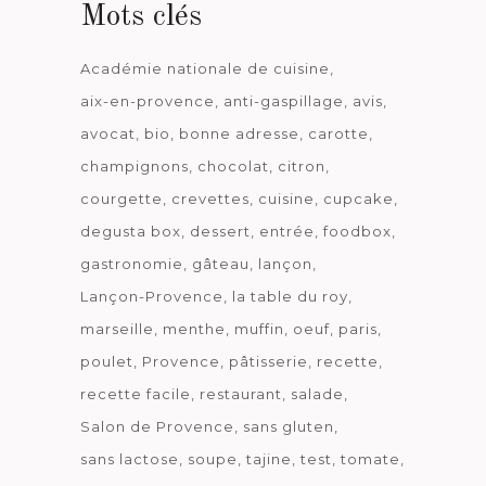
Mots clés
Académie nationale de cuisine
aix-en-provence
anti-gaspillage
avis
avocat
bio
bonne adresse
carotte
champignons
chocolat
citron
courgette
crevettes
cuisine
cupcake
degusta box
dessert
entrée
foodbox
gastronomie
gâteau
lançon
Lançon-Provence
la table du roy
marseille
menthe
muffin
oeuf
paris
poulet
Provence
pâtisserie
recette
recette facile
restaurant
salade
Salon de Provence
sans gluten
sans lactose
soupe
tajine
test
tomate