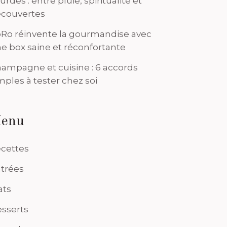
urdes : entre pluie, spiritualité et
couvertes
Ro réinvente la gourmandise avec
e box saine et réconfortante
ampagne et cuisine : 6 accords
mples à tester chez soi
enu
cettes
trées
ats
sserts