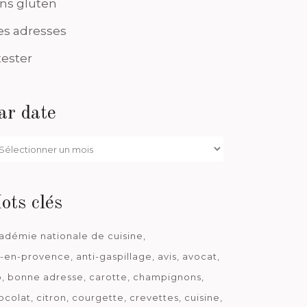
ns gluten
s adresses
tester
ar date
r
te
ots clés
adémie nationale de cuisine
x-en-provence
anti-gaspillage
avis
avocat
o
bonne adresse
carotte
champignons
ocolat
citron
courgette
crevettes
cuisine