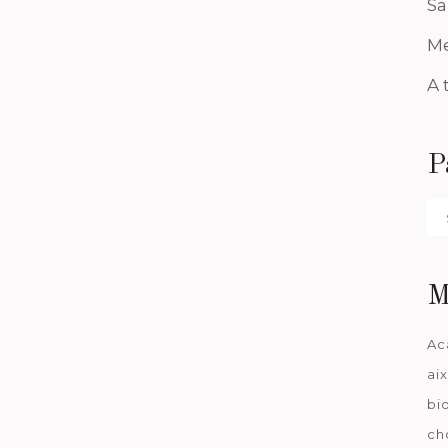
Sa
Me
A 
P
Pa
da
M
Ac
ai
bi
ch