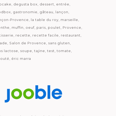
pcake
degusta box
dessert
entrée
odbox
gastronomie
gâteau
lançon
nçon-Provence
la table du roy
marseille
nthe
muffin
oeuf
paris
poulet
Provence
tisserie
recette
recette facile
restaurant
lade
Salon de Provence
sans gluten
ns lactose
soupe
tajine
test
tomate
louté
éric marra