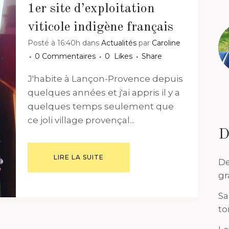
1er site d’exploitation
viticole indigène français
Posté à 16:40h
dans
Actualités
par
Caroline
0 Commentaires
0
Likes
Share
J'habite à Lançon-Provence depuis
quelques années et j'ai appris il y a
quelques temps seulement que
ce joli village provençal...
D
LIRE LA SUITE
De
gr
Sa
to