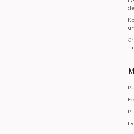
Lo
dé
Ko
un
Ch
si
M
Re
En
Pl
De