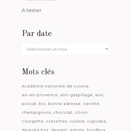
A tester
Par date
Par
date
Mots clés
Académie nationale de cuisine
aix-en-provence
anti-gaspillage
avis
avocat
bio
bonne adresse
carotte
champignons
chocolat
citron
courgette
crevettes
cuisine
cupcake
degusta box
dessert
entrée
foodbox