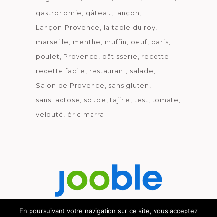
gastronomie
gâteau
lançon
Lançon-Provence
la table du roy
marseille
menthe
muffin
oeuf
paris
poulet
Provence
pâtisserie
recette
recette facile
restaurant
salade
Salon de Provence
sans gluten
sans lactose
soupe
tajine
test
tomate
velouté
éric marra
En poursuivant votre navigation sur ce site, vous acceptez