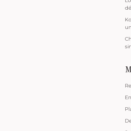
Lo
dé
Ko
un
Ch
si
M
Re
En
Pl
De