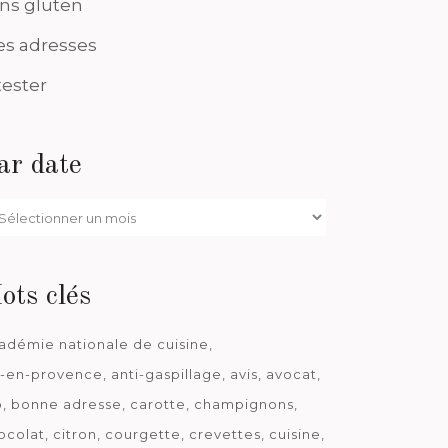
ns gluten
s adresses
tester
ar date
r
te
ots clés
adémie nationale de cuisine
x-en-provence
anti-gaspillage
avis
avocat
o
bonne adresse
carotte
champignons
ocolat
citron
courgette
crevettes
cuisine