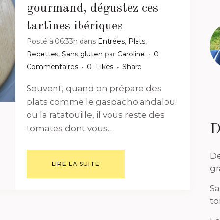
gourmand, dégustez ces
tartines ibériques
Posté à 06:33h
dans
Entrées
,
Plats
,
Recettes
,
Sans gluten
par
Caroline
0
Commentaires
0
Likes
Share
Souvent, quand on prépare des
plats comme le gaspacho andalou
ou la ratatouille, il vous reste des
D
tomates dont vous...
De
LIRE LA SUITE
gr
Sa
to