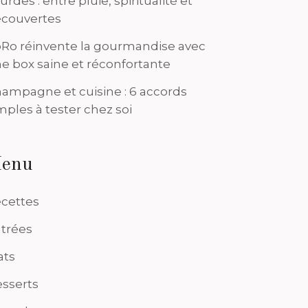
urdes : entre pluie, spiritualité et
couvertes
Ro réinvente la gourmandise avec
e box saine et réconfortante
ampagne et cuisine : 6 accords
mples à tester chez soi
enu
cettes
trées
ats
sserts