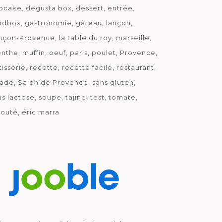
pcake
degusta box
dessert
entrée
odbox
gastronomie
gâteau
lançon
nçon-Provence
la table du roy
marseille
nthe
muffin
oeuf
paris
poulet
Provence
tisserie
recette
recette facile
restaurant
lade
Salon de Provence
sans gluten
ns lactose
soupe
tajine
test
tomate
louté
éric marra