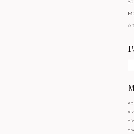
Sa
Me
A 
P
Pa
da
M
Ac
ai
bi
ch