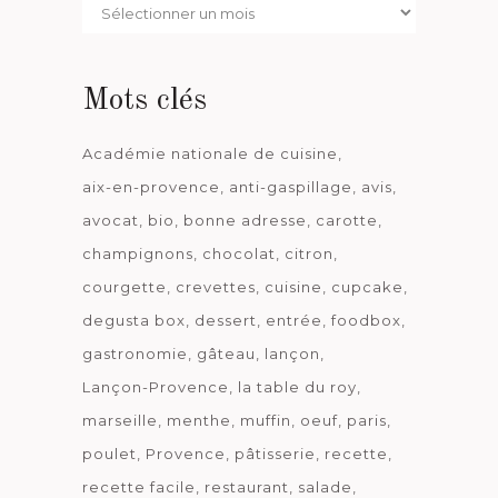
Par
date
Mots clés
Académie nationale de cuisine
aix-en-provence
anti-gaspillage
avis
avocat
bio
bonne adresse
carotte
champignons
chocolat
citron
courgette
crevettes
cuisine
cupcake
degusta box
dessert
entrée
foodbox
gastronomie
gâteau
lançon
Lançon-Provence
la table du roy
marseille
menthe
muffin
oeuf
paris
poulet
Provence
pâtisserie
recette
recette facile
restaurant
salade