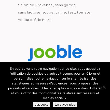
Salon de Provence
sans gluten
sans lactose
soupe
tajine
test
tomate
velouté
éric marra
En poursuivant votre navigation sur ce site, vous acceptez
l'utilisation de cookies ou autres traceurs pour améliorer et
Découvrez le métier de la cuisine.
personnaliser votre navigation sur le site, réaliser des
statistiques et mesures d'audiences, vous proposer des
produits et services ciblés et adaptés à vos centres d'intérêt
et vous offrir des fonctionnalités relatives aux réseaux et
médias sociaux.
© GOURMICOM 2019 - 2026 - HÉBERGÉ CHEZ
CYBSYN
-
MENTIONS LÉGALES
-
C.G.V.
J'accepte
En savoir plus