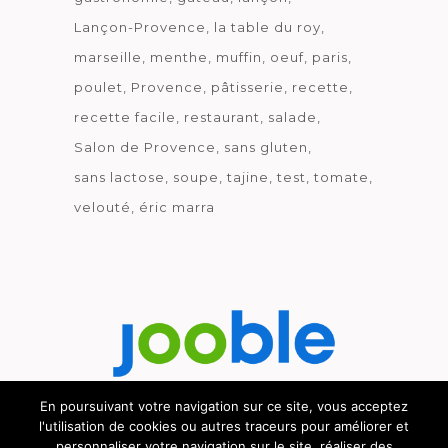
Lançon-Provence
la table du roy
marseille
menthe
muffin
oeuf
paris
poulet
Provence
pâtisserie
recette
recette facile
restaurant
salade
Salon de Provence
sans gluten
sans lactose
soupe
tajine
test
tomate
velouté
éric marra
En poursuivant votre navigation sur ce site, vous acceptez
l'utilisation de cookies ou autres traceurs pour améliorer et
Découvrez le métier de la cuisine.
personnaliser votre navigation sur le site, réaliser des