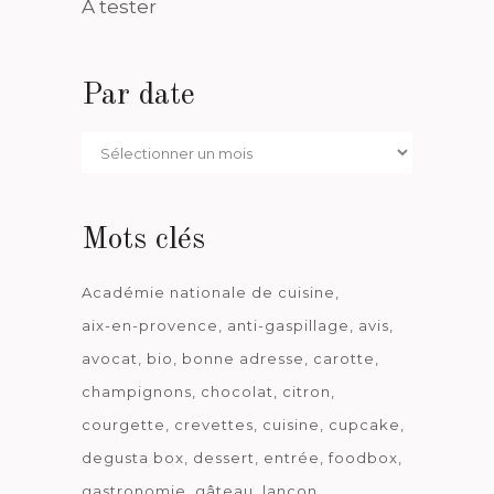
A tester
Par date
Par
date
Mots clés
Académie nationale de cuisine
aix-en-provence
anti-gaspillage
avis
avocat
bio
bonne adresse
carotte
champignons
chocolat
citron
courgette
crevettes
cuisine
cupcake
degusta box
dessert
entrée
foodbox
gastronomie
gâteau
lançon