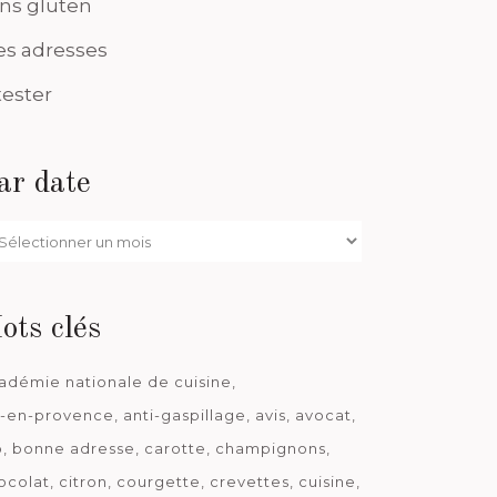
ns gluten
s adresses
tester
ar date
r
te
ots clés
adémie nationale de cuisine
x-en-provence
anti-gaspillage
avis
avocat
o
bonne adresse
carotte
champignons
ocolat
citron
courgette
crevettes
cuisine