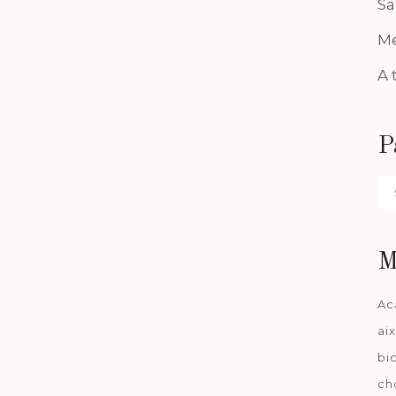
Sa
Me
A 
P
Pa
da
M
Ac
ai
bi
ch