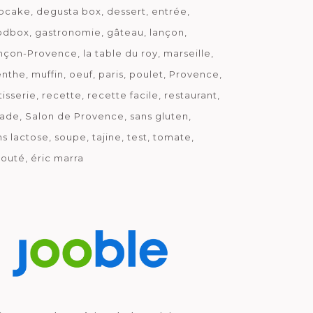
pcake
degusta box
dessert
entrée
odbox
gastronomie
gâteau
lançon
nçon-Provence
la table du roy
marseille
nthe
muffin
oeuf
paris
poulet
Provence
tisserie
recette
recette facile
restaurant
lade
Salon de Provence
sans gluten
ns lactose
soupe
tajine
test
tomate
louté
éric marra