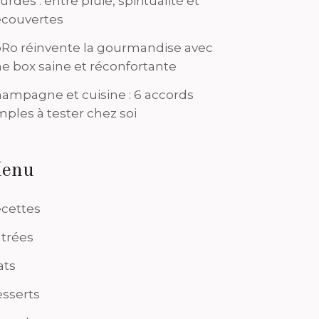
urdes : entre pluie, spiritualité et
couvertes
Ro réinvente la gourmandise avec
e box saine et réconfortante
ampagne et cuisine : 6 accords
mples à tester chez soi
enu
cettes
trées
ats
sserts