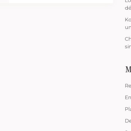
Lo
dé
Ko
un
Ch
si
M
Re
En
Pl
De