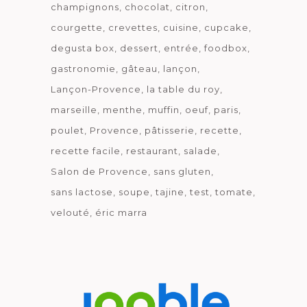
champignons
chocolat
citron
courgette
crevettes
cuisine
cupcake
degusta box
dessert
entrée
foodbox
gastronomie
gâteau
lançon
Lançon-Provence
la table du roy
marseille
menthe
muffin
oeuf
paris
poulet
Provence
pâtisserie
recette
recette facile
restaurant
salade
Salon de Provence
sans gluten
sans lactose
soupe
tajine
test
tomate
velouté
éric marra