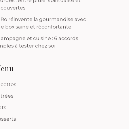
urdes : entre pluie, spiritualité et
couvertes
Ro réinvente la gourmandise avec
e box saine et réconfortante
ampagne et cuisine : 6 accords
mples à tester chez soi
enu
cettes
trées
ats
sserts