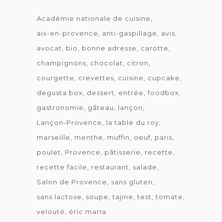
Académie nationale de cuisine
aix-en-provence
anti-gaspillage
avis
avocat
bio
bonne adresse
carotte
champignons
chocolat
citron
courgette
crevettes
cuisine
cupcake
degusta box
dessert
entrée
foodbox
gastronomie
gâteau
lançon
Lançon-Provence
la table du roy
marseille
menthe
muffin
oeuf
paris
poulet
Provence
pâtisserie
recette
recette facile
restaurant
salade
Salon de Provence
sans gluten
sans lactose
soupe
tajine
test
tomate
velouté
éric marra