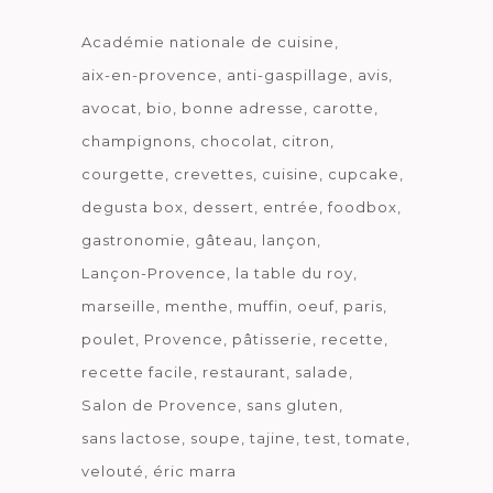
Académie nationale de cuisine
aix-en-provence
anti-gaspillage
avis
avocat
bio
bonne adresse
carotte
champignons
chocolat
citron
courgette
crevettes
cuisine
cupcake
degusta box
dessert
entrée
foodbox
gastronomie
gâteau
lançon
Lançon-Provence
la table du roy
marseille
menthe
muffin
oeuf
paris
poulet
Provence
pâtisserie
recette
recette facile
restaurant
salade
Salon de Provence
sans gluten
sans lactose
soupe
tajine
test
tomate
velouté
éric marra