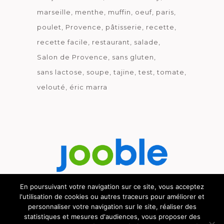
marseille
menthe
muffin
oeuf
paris
poulet
Provence
pâtisserie
recette
recette facile
restaurant
salade
Salon de Provence
sans gluten
sans lactose
soupe
tajine
test
tomate
velouté
éric marra
En poursuivant votre navigation sur ce site, vous acceptez
l'utilisation de cookies ou autres traceurs pour améliorer et
Découvrez le métier de la cuisine.
personnaliser votre navigation sur le site, réaliser des
statistiques et mesures d'audiences, vous proposer des