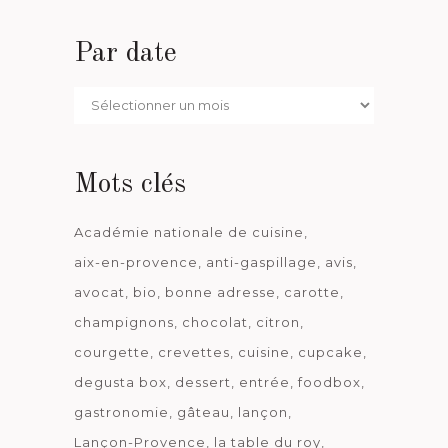
Par date
Par
date
Mots clés
Académie nationale de cuisine
aix-en-provence
anti-gaspillage
avis
avocat
bio
bonne adresse
carotte
champignons
chocolat
citron
courgette
crevettes
cuisine
cupcake
degusta box
dessert
entrée
foodbox
gastronomie
gâteau
lançon
Lançon-Provence
la table du roy