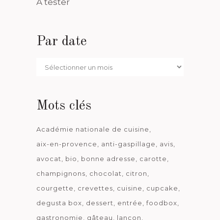
A tester
Par date
Par
date
Mots clés
Académie nationale de cuisine
aix-en-provence
anti-gaspillage
avis
avocat
bio
bonne adresse
carotte
champignons
chocolat
citron
courgette
crevettes
cuisine
cupcake
degusta box
dessert
entrée
foodbox
gastronomie
gâteau
lançon