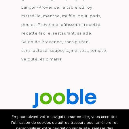
Lançon-Provence
la table du roy
marseille
menthe
muffin
oeuf
paris
poulet
Provence
pâtisserie
recette
recette facile
restaurant
salade
Salon de Provence
sans gluten
sans lactose
soupe
tajine
test
tomate
velouté
éric marra
En poursuivant votre navigation sur ce site, vous acceptez
l'utilisation de cookies ou autres traceurs pour améliorer et
Découvrez le métier de la cuisine.
personnaliser votre navigation sur le site, réaliser des