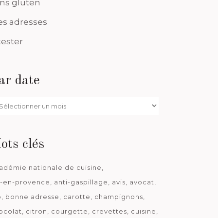
ns gluten
s adresses
tester
ar date
r
te
ots clés
adémie nationale de cuisine
x-en-provence
anti-gaspillage
avis
avocat
o
bonne adresse
carotte
champignons
ocolat
citron
courgette
crevettes
cuisine