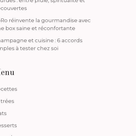
urdes : entre pluie, spiritualité et
couvertes
Ro réinvente la gourmandise avec
e box saine et réconfortante
ampagne et cuisine : 6 accords
mples à tester chez soi
enu
cettes
trées
ats
sserts