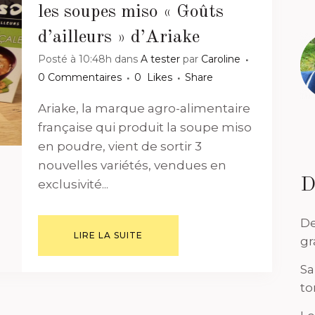
les soupes miso « Goûts
d’ailleurs » d’Ariake
Posté à 10:48h
dans
A tester
par
Caroline
0 Commentaires
0
Likes
Share
Ariake, la marque agro-alimentaire
française qui produit la soupe miso
en poudre, vient de sortir 3
nouvelles variétés, vendues en
D
exclusivité...
De
LIRE LA SUITE
gr
Sa
to