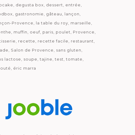
pcake
degusta box
dessert
entrée
odbox
gastronomie
gâteau
lançon
nçon-Provence
la table du roy
marseille
nthe
muffin
oeuf
paris
poulet
Provence
tisserie
recette
recette facile
restaurant
lade
Salon de Provence
sans gluten
ns lactose
soupe
tajine
test
tomate
louté
éric marra