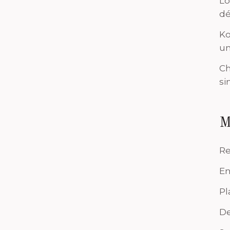
Lo
dé
Ko
un
Ch
si
M
Re
En
Pl
De