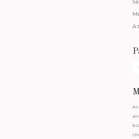
Sa
Me
A 
P
Pa
da
M
Ac
ai
bi
ch