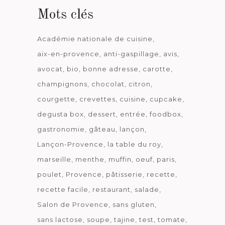
Mots clés
Académie nationale de cuisine
aix-en-provence
anti-gaspillage
avis
avocat
bio
bonne adresse
carotte
champignons
chocolat
citron
courgette
crevettes
cuisine
cupcake
degusta box
dessert
entrée
foodbox
gastronomie
gâteau
lançon
Lançon-Provence
la table du roy
marseille
menthe
muffin
oeuf
paris
poulet
Provence
pâtisserie
recette
recette facile
restaurant
salade
Salon de Provence
sans gluten
sans lactose
soupe
tajine
test
tomate