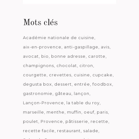
date
Mots clés
Académie nationale de cuisine
aix-en-provence
anti-gaspillage
avis
avocat
bio
bonne adresse
carotte
champignons
chocolat
citron
courgette
crevettes
cuisine
cupcake
degusta box
dessert
entrée
foodbox
gastronomie
gâteau
lançon
Lançon-Provence
la table du roy
marseille
menthe
muffin
oeuf
paris
poulet
Provence
pâtisserie
recette
recette facile
restaurant
salade