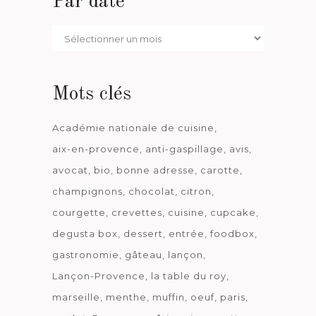
Par date
Par
date
Mots clés
Académie nationale de cuisine
aix-en-provence
anti-gaspillage
avis
avocat
bio
bonne adresse
carotte
champignons
chocolat
citron
courgette
crevettes
cuisine
cupcake
degusta box
dessert
entrée
foodbox
gastronomie
gâteau
lançon
Lançon-Provence
la table du roy
marseille
menthe
muffin
oeuf
paris