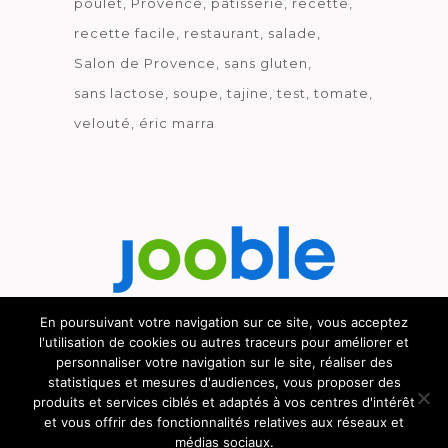
poulet
Provence
pâtisserie
recette
recette facile
restaurant
salade
Salon de Provence
sans gluten
sans lactose
soupe
tajine
test
tomate
velouté
éric marra
En poursuivant votre navigation sur ce site, vous acceptez
l'utilisation de cookies ou autres traceurs pour améliorer et
Découvrez le métier de la cuisine.
personnaliser votre navigation sur le site, réaliser des
statistiques et mesures d'audiences, vous proposer des
produits et services ciblés et adaptés à vos centres d'intérêt
et vous offrir des fonctionnalités relatives aux réseaux et
médias sociaux.
© GOURMICOM 2019 - 2026 - HÉBERGÉ CHEZ