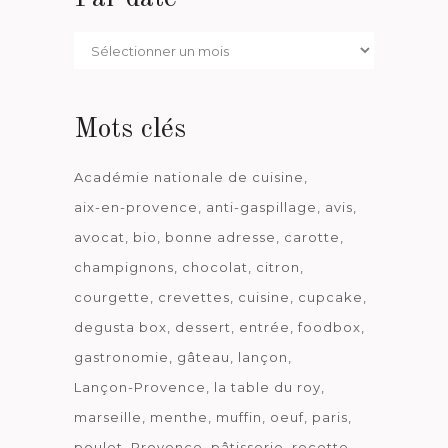
Par
date
Mots clés
Académie nationale de cuisine
aix-en-provence
anti-gaspillage
avis
avocat
bio
bonne adresse
carotte
champignons
chocolat
citron
courgette
crevettes
cuisine
cupcake
degusta box
dessert
entrée
foodbox
gastronomie
gâteau
lançon
Lançon-Provence
la table du roy
marseille
menthe
muffin
oeuf
paris
poulet
Provence
pâtisserie
recette