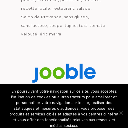
recette facile
restaurant
salade
Salon de Provence
sans gluten
sans lactose
soupe
tajine
test
tomate
velouté
éric marra
En poursuivant votre navigation sur ce site, vous acceptez
l'utilisation de cookies ou autres traceurs pour améliorer et
Découvrez le métier de la cuisine.
personnaliser votre navigation sur le site, réaliser des
statistiques et mesures d'audiences, vous proposer des
produits et services ciblés et adaptés à vos centres d'intérêt
et vous offrir des fonctionnalités relatives aux réseaux et
© GOURMICOM 2019 - 2026 - HÉBERGÉ CHEZ
médias sociaux.