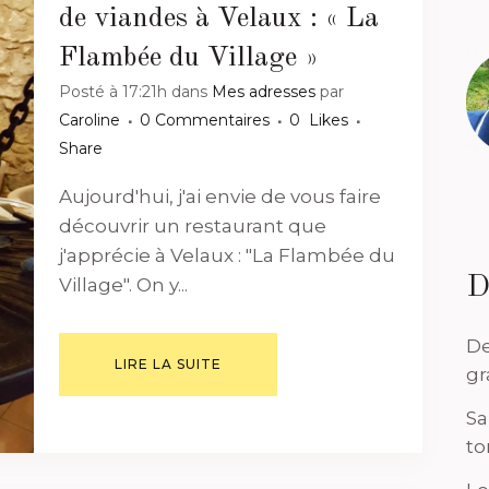
de viandes à Velaux : « La
Flambée du Village »
Posté à 17:21h
dans
Mes adresses
par
Caroline
0 Commentaires
0
Likes
Share
Aujourd'hui, j'ai envie de vous faire
découvrir un restaurant que
j'apprécie à Velaux : "La Flambée du
D
Village". On y...
De
LIRE LA SUITE
gr
Sa
to