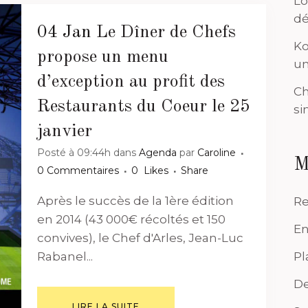
Lo
dé
04 Jan
Le Dîner de Chefs
Ko
propose un menu
un
d’exception au profit des
Ch
Restaurants du Coeur le 25
si
janvier
Posté à 09:44h
dans
Agenda
par
Caroline
M
0 Commentaires
0
Likes
Share
Après le succès de la 1ère édition
Re
en 2014 (43 000€ récoltés et 150
En
convives), le Chef d'Arles, Jean-Luc
Pl
Rabanel...
De
LIRE LA SUITE