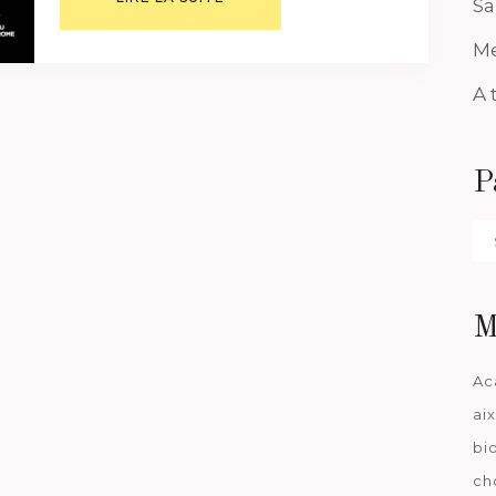
Sa
Me
A 
P
Pa
da
M
Ac
ai
bi
ch