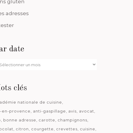
ns gluten
s adresses
tester
ar date
r
te
ots clés
adémie nationale de cuisine
x-en-provence
anti-gaspillage
avis
avocat
o
bonne adresse
carotte
champignons
ocolat
citron
courgette
crevettes
cuisine