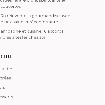
urdes : entre pluie, spiritualité et
couvertes
Ro réinvente la gourmandise avec
e box saine et réconfortante
ampagne et cuisine : 6 accords
mples à tester chez soi
enu
cettes
trées
ats
sserts