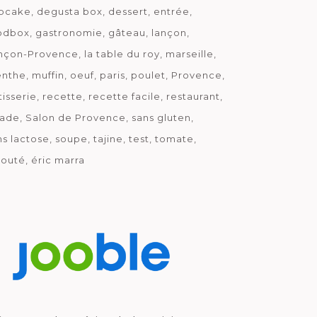
pcake
degusta box
dessert
entrée
odbox
gastronomie
gâteau
lançon
nçon-Provence
la table du roy
marseille
nthe
muffin
oeuf
paris
poulet
Provence
tisserie
recette
recette facile
restaurant
lade
Salon de Provence
sans gluten
ns lactose
soupe
tajine
test
tomate
louté
éric marra