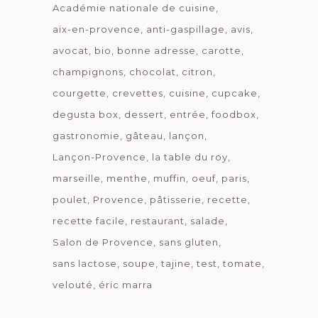
Académie nationale de cuisine
aix-en-provence
anti-gaspillage
avis
avocat
bio
bonne adresse
carotte
champignons
chocolat
citron
courgette
crevettes
cuisine
cupcake
degusta box
dessert
entrée
foodbox
gastronomie
gâteau
lançon
Lançon-Provence
la table du roy
marseille
menthe
muffin
oeuf
paris
poulet
Provence
pâtisserie
recette
recette facile
restaurant
salade
Salon de Provence
sans gluten
sans lactose
soupe
tajine
test
tomate
velouté
éric marra