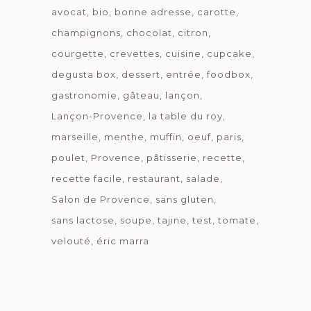
avocat
bio
bonne adresse
carotte
champignons
chocolat
citron
courgette
crevettes
cuisine
cupcake
degusta box
dessert
entrée
foodbox
gastronomie
gâteau
lançon
Lançon-Provence
la table du roy
marseille
menthe
muffin
oeuf
paris
poulet
Provence
pâtisserie
recette
recette facile
restaurant
salade
Salon de Provence
sans gluten
sans lactose
soupe
tajine
test
tomate
velouté
éric marra