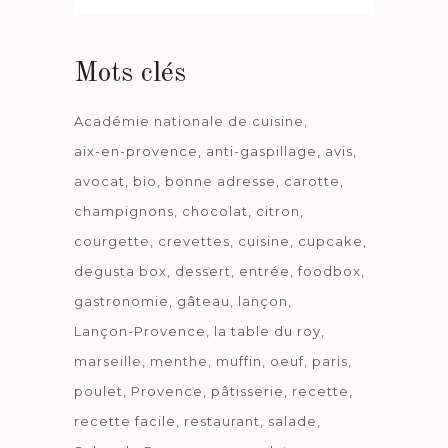
date
Mots clés
Académie nationale de cuisine
aix-en-provence
anti-gaspillage
avis
avocat
bio
bonne adresse
carotte
champignons
chocolat
citron
courgette
crevettes
cuisine
cupcake
degusta box
dessert
entrée
foodbox
gastronomie
gâteau
lançon
Lançon-Provence
la table du roy
marseille
menthe
muffin
oeuf
paris
poulet
Provence
pâtisserie
recette
recette facile
restaurant
salade