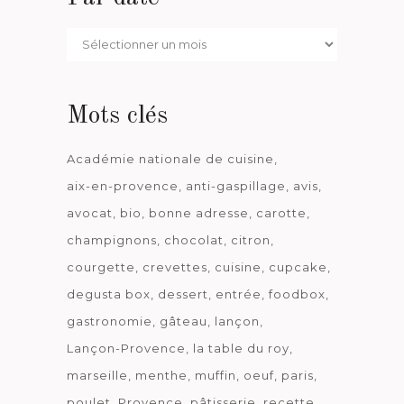
Par
date
Mots clés
Académie nationale de cuisine
aix-en-provence
anti-gaspillage
avis
avocat
bio
bonne adresse
carotte
champignons
chocolat
citron
courgette
crevettes
cuisine
cupcake
degusta box
dessert
entrée
foodbox
gastronomie
gâteau
lançon
Lançon-Provence
la table du roy
marseille
menthe
muffin
oeuf
paris
poulet
Provence
pâtisserie
recette