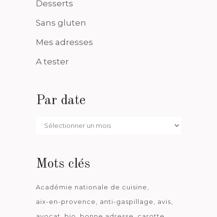
Desserts
Sans gluten
Mes adresses
A tester
Par date
Par
date
Mots clés
Académie nationale de cuisine
aix-en-provence
anti-gaspillage
avis
avocat
bio
bonne adresse
carotte