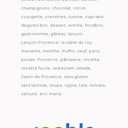
champignons
chocolat
citron
courgette
crevettes
cuisine
cupcake
degusta box
dessert
entrée
foodbox
gastronomie
gâteau
lançon
Lançon-Provence
la table du roy
marseille
menthe
muffin
oeuf
paris
poulet
Provence
pâtisserie
recette
recette facile
restaurant
salade
Salon de Provence
sans gluten
sans lactose
soupe
tajine
test
tomate
velouté
éric marra