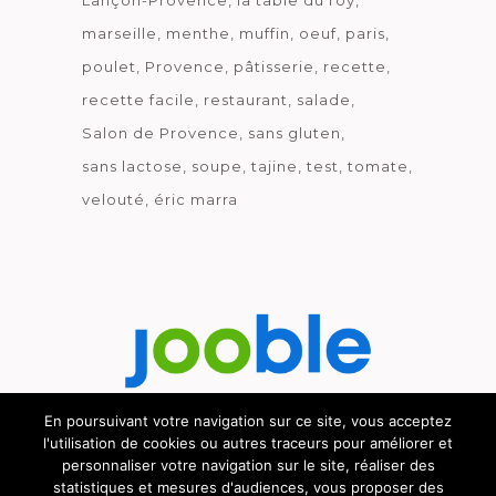
Lançon-Provence
la table du roy
marseille
menthe
muffin
oeuf
paris
poulet
Provence
pâtisserie
recette
recette facile
restaurant
salade
Salon de Provence
sans gluten
sans lactose
soupe
tajine
test
tomate
velouté
éric marra
En poursuivant votre navigation sur ce site, vous acceptez
l'utilisation de cookies ou autres traceurs pour améliorer et
Découvrez le métier de la cuisine.
personnaliser votre navigation sur le site, réaliser des
statistiques et mesures d'audiences, vous proposer des