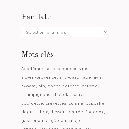
Par date
Par
date
Mots clés
Académie nationale de cuisine
aix-en-provence
anti-gaspillage
avis
avocat
bio
bonne adresse
carotte
champignons
chocolat
citron
courgette
crevettes
cuisine
cupcake
degusta box
dessert
entrée
foodbox
gastronomie
gâteau
lançon