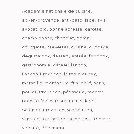
Académie nationale de cuisine
aix-en-provence
anti-gaspillage
avis
avocat
bio
bonne adresse
carotte
champignons
chocolat
citron
courgette
crevettes
cuisine
cupcake
degusta box
dessert
entrée
foodbox
gastronomie
gâteau
lançon
Lançon-Provence
la table du roy
marseille
menthe
muffin
oeuf
paris
poulet
Provence
pâtisserie
recette
recette facile
restaurant
salade
Salon de Provence
sans gluten
sans lactose
soupe
tajine
test
tomate
velouté
éric marra