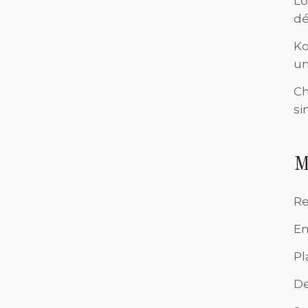
Lo
dé
Ko
un
Ch
si
M
Re
En
Pl
De