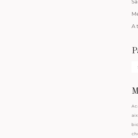
Sa
Me
A 
P
Pa
da
M
Ac
ai
bi
ch