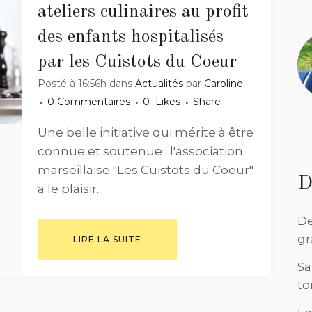
ateliers culinaires au profit
des enfants hospitalisés
par les Cuistots du Coeur
Posté à 16:56h
dans
Actualités
par
Caroline
0 Commentaires
0
Likes
Share
Une belle initiative qui mérite à être
connue et soutenue : l'association
marseillaise "Les Cuistots du Coeur"
D
a le plaisir...
De
gr
LIRE LA SUITE
Sa
to