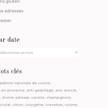
ns gluten
s adresses
tester
ar date
r
te
ots clés
adémie nationale de cuisine
x-en-provence
anti-gaspillage
avis
avocat
o
bonne adresse
carotte
champignons
ocolat
citron
courgette
crevettes
cuisine