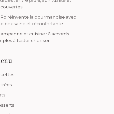
urdes : entre pluie, spiritualité et
couvertes
Ro réinvente la gourmandise avec
e box saine et réconfortante
ampagne et cuisine : 6 accords
mples à tester chez soi
enu
cettes
trées
ats
sserts