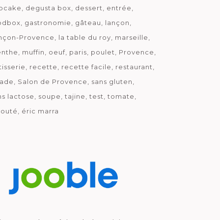
pcake
degusta box
dessert
entrée
odbox
gastronomie
gâteau
lançon
nçon-Provence
la table du roy
marseille
nthe
muffin
oeuf
paris
poulet
Provence
tisserie
recette
recette facile
restaurant
lade
Salon de Provence
sans gluten
ns lactose
soupe
tajine
test
tomate
louté
éric marra