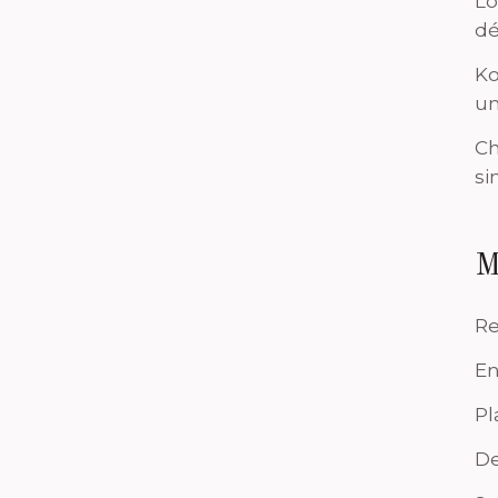
Lo
dé
Ko
un
Ch
si
M
Re
En
Pl
De