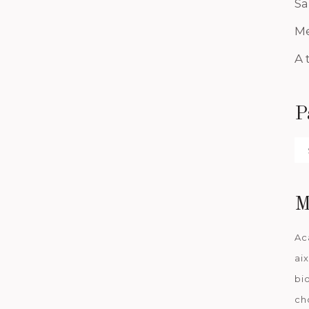
Sa
Me
A 
P
Pa
da
M
Ac
ai
bi
ch